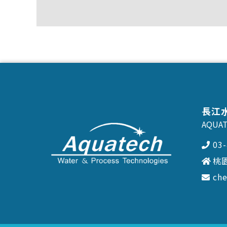
長江
AQUAT
03
桃
ch