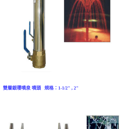
雙層銀瓔噴泉 噴頭
規格：1-1/2" , 2"