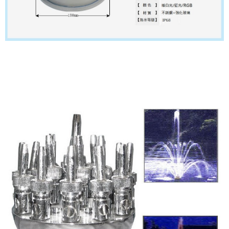
不銹鋼萬向噴頭.喇叭花型噴泉.雙層喇叭花噴泉.蘑菇型噴泉.旋轉式噴泉.冰樹型噴泉.混氣型噴泉.三層花型噴泉
魚池防水照明燈組 LED環型水底燈水池防水燈組魚池防水照明燈組 水池LED水底燈防水燈水底燈水池投射
燈 LED環型水底燈水池水底燈魚池防水燈魚池水底燈LED水底燈LED水中燈
不銹鋼萬向噴頭.喇叭花型噴泉.雙層
喇叭花噴泉