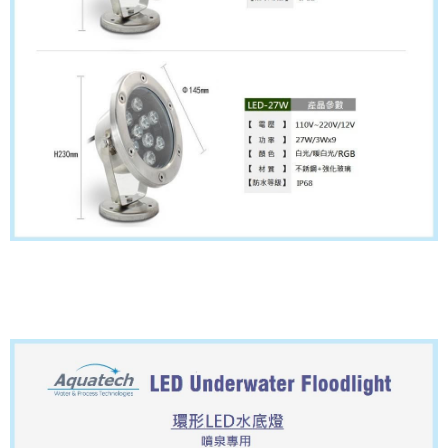
萬向噴頭.喇叭花型噴泉.雙層喇叭花噴泉.蘑菇型噴泉.旋轉式噴泉.冰樹型噴泉.混氣型噴泉.三層花型噴泉
魚池防
水照明燈組 LED環型水底燈水池防水燈組魚池防水照明燈組 水池LED水底燈防水燈水底燈水池投射燈 LED
環型水底燈水池水底燈魚池防水燈魚池水底燈LED水底燈LED水中燈
不銹鋼萬向噴頭.喇叭花型噴泉.雙層喇叭花噴
泉.蘑菇型