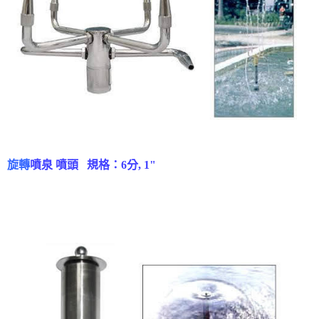
旋轉
噴泉 噴頭
規格：6分, 1"