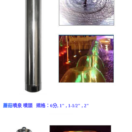
蘑菇
噴泉 噴頭 規格：6分, 1" ,
1-1/2" , 2"