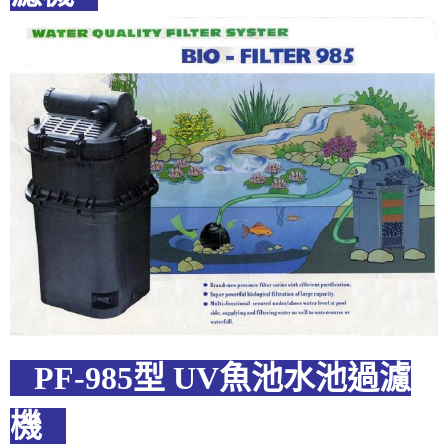
PF-985型 UV魚池水池過濾
機