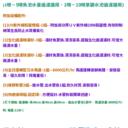
噸－5噸魚池水量過濾適用．1噸－10噸景觀水池過濾適用)
(1
附加設備配件:
(1)UV紫外線殺菌燈組-1組--
附加高功率ＵＶ紫外線20W殺菌燈.有效抑制
綠藻生長防止水質優氧化
(2)生化過濾棉濾材-3組--
濾材免更換.清洗容易.超強生化過濾濾材.可增大
過濾水量！
(3)生化過濾球濾材-1組--
濾材免更換.清洗容易.超強生化過濾濾材.可增大
過濾水量！
(4)全日運轉型沉水馬達-1組--6000公升/hr
馬達運轉安靜無聲．安裝容
易．經久耐用！耗電量低 !
(5)橡膠軟管2組--
進水管.出水管各1組.耐久材質.安裝容易 !
(6)快速接頭組.固定環--
方便設計.水管拆裝簡單迅速 !
( 尺寸規格: 過濾機~長40cm.寬40cm.高69cm．進出水管徑1英吋．馬達流量:6000公升/
時. 電壓:110V )