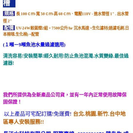
槽
規格
長 100ｃｍ-寬 50ｃｍ-高 60ｃｍ．電壓110V - 進水管徑 1" . 出水管
徑 2"
配備
UV-24W殺菌燈2組 +
7500公升/hr 沉水馬達 +生化濾材(過濾毛刷.日
本棉毯.生化棉) +配管
(１噸－9噸魚池水量過濾適用)
清洗容易!安裝簡單!經久耐用!
防止魚池混濁.水質變綠.最佳過
濾器!
UV-55W 紫外線除藻殺菌燈
省電型 專用靜音沉水馬達
高效率生化濾材(過濾毛刷.
日本棉毯.生化棉) &
配管
清洗容易!安裝簡單!經久耐用!配裝高功率UV殺菌除藻器.
防止魚池混濁.水池變綠.最佳過濾器!
我們所提供為全新產品公司貨，並有一年內正常使用故障保
固保證！
以上產品可宅配訂購!免運費!
台北.桃園.新竹.台中地
區專人安裝服務!!