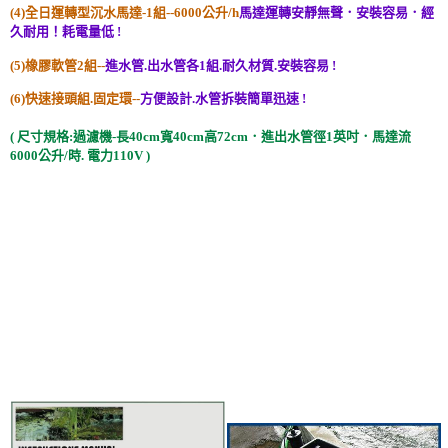
(4)全日運轉型沉水馬達-1組--6000公升/h
馬達運轉安靜無聲．安裝容易．經
久耐用！耗電量低 !
(5)橡膠軟管2組--
進水管.出水管各1組.耐久材質.安裝容易 !
(6)快速接頭組.固定環--
方便設計.水管拆裝簡單迅速 !
( 尺寸規格:過濾機-長40cm寬40cm高72cm．進出水管徑1英吋．馬達流
6000公升/時. 電力110V )