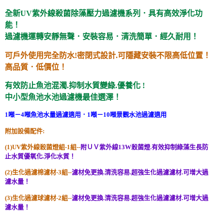
全新UV紫外線殺菌除藻壓力過濾機系列．具有高效淨化功
能！
過濾機運轉安靜無聲．安裝容易．清洗簡單．經久耐用！
可戶外使用完全防水!密閉式設計.可隱藏安裝不限高低位置！
高品質．低價位！
有效防止魚池混濁.抑制水質變綠.優養化 !
中小型
魚池水池過濾機最佳選澤！
1
噸－4噸魚池水量過濾適用．1噸－
10
噸景觀水池過濾適用
附加設備配件:
(1)UV紫外線殺菌燈組-1組--
附ＵＶ紫外線13W殺菌燈.有效抑制綠藻生長防
止水質優氧化.淨化水質！
(2)生化過濾棉濾材-3組--
濾材
免更換.清洗容易.超強生化過濾濾材.可增大過
濾水量！
(3)生化過濾球濾材-2組--
濾材
免更換.清洗容易.超強生化過濾濾材.可增大過
濾水量！