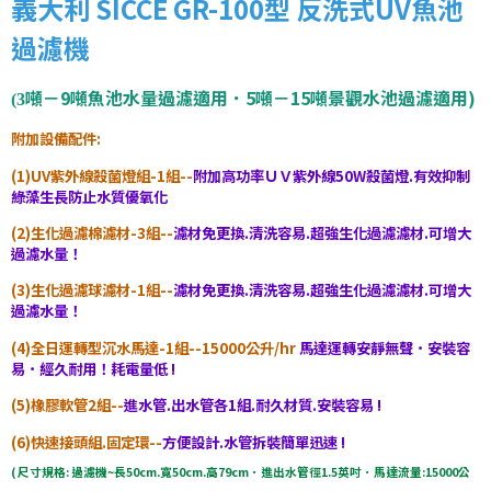
義大利 SICCE GR-100型 反洗式UV魚池
過濾機
噸－9噸魚池水量過濾適用．5噸－15噸景觀水池過濾適用)
(3
附加設備配件:
(1)UV紫外線殺菌燈組-1組--
附加高功率ＵＶ紫外線50W殺菌燈.有效抑制
綠藻生長防止水質優氧化
(2)生化過濾棉濾材-3組--
濾材免更換.清洗容易.超強生化過濾濾材.可增大
過濾水量！
(3)生化過濾球濾材-1組--
濾材免更換.清洗容易.超強生化過濾濾材.可增大
過濾水量！
(4)全日運轉型沉水馬達-1組--15000公升/hr
馬達運轉安靜無聲．安裝容
易．經久耐用！耗電量低 !
(5)橡膠軟管2組--
進水管.出水管各1組.耐久材質.安裝容易 !
(6)快速接頭組.固定環--
方便設計.水管拆裝簡單迅速 !
( 尺寸規格: 過濾機~長50cm.寬50cm.高79cm．進出水管徑1.5英吋．馬達流量:15000公