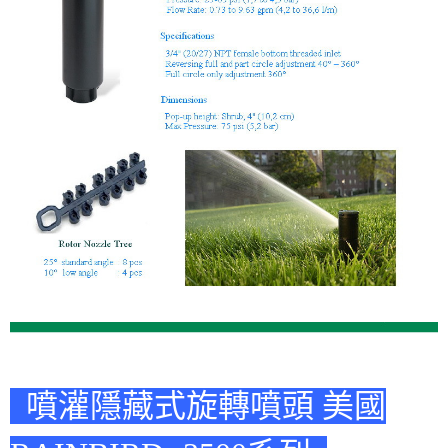
噴灌隱藏式旋轉噴頭 美國